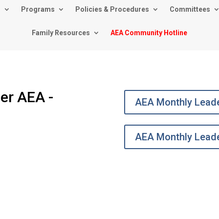
s
Programs
Policies & Procedures
Committees
Family Resources
AEA Community Hotline
der AEA -
AEA Monthly Leade
AEA Monthly Leade