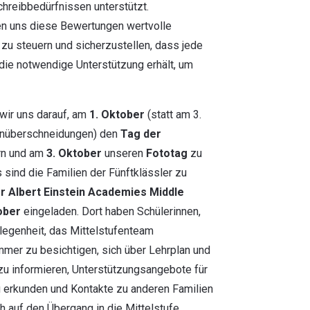
hreibbedürfnissen unterstützt.
uns diese Bewertungen wertvolle
t zu steuern und sicherzustellen, dass jede
 die notwendige Unterstützung erhält, um
 wir uns darauf, am
1. Oktober
(statt am 3.
inüberschneidungen) den
Tag der
rn und am
3. Oktober
unseren
Fototag
zu
 sind die Familien der Fünftklässler zu
r Albert Einstein Academies Middle
ober
eingeladen. Dort haben Schülerinnen,
legenheit, das Mittelstufenteam
mer zu besichtigen, sich über Lehrplan und
u informieren, Unterstützungsangebote für
u erkunden und Kontakte zu anderen Familien
h auf den Übergang in die Mittelstufe