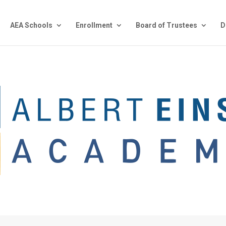
AEA Schools
Enrollment
Board of Trustees
D