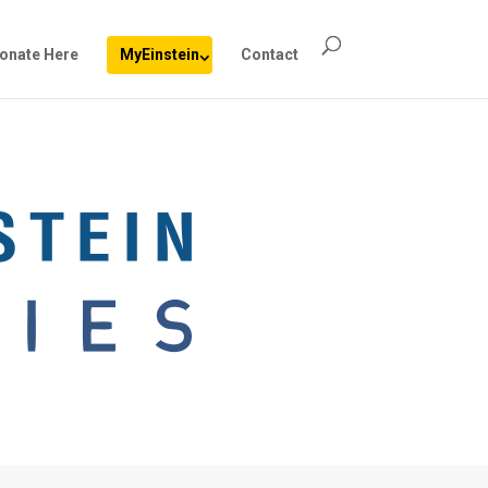
onate Here
MyEinstein
Contact