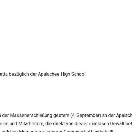
retta bezüglich der Apalachee High School
ach der Massenerschießung gestern (4. September) an der Apalac
ien und Mitarbeitern, die direkt von dieser sinnlosen Gewalt bet
 in solchen Momenten in unserer Gemeinschaft widerhallt.