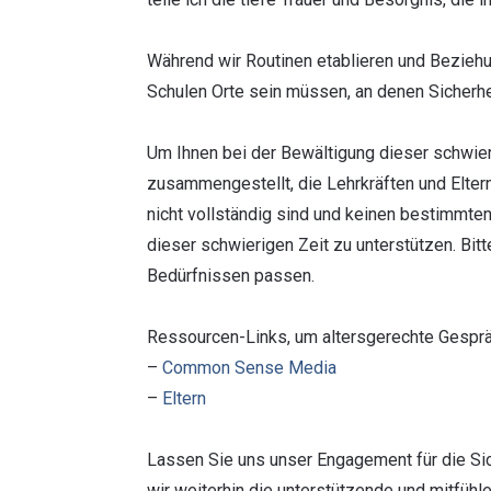
Während wir Routinen etablieren und Beziehun
Schulen Orte sein müssen, an denen Sicherheit
Um Ihnen bei der Bewältigung dieser schwie
zusammengestellt, die Lehrkräften und Elter
nicht vollständig sind und keinen bestimmten 
dieser schwierigen Zeit zu unterstützen. Bit
Bedürfnissen passen.
Ressourcen-Links, um altersgerechte Gesprä
–
Common Sense Media
–
Eltern
Lassen Sie uns unser Engagement für die Sic
wir weiterhin die unterstützende und mitfüh