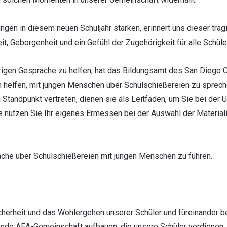
gen in diesem neuen Schuljahr stärken, erinnert uns dieser trag
, Geborgenheit und ein Gefühl der Zugehörigkeit für alle Schüler
rigen Gespräche zu helfen, hat das Bildungsamt des San Diego
n helfen, mit jungen Menschen über Schulschießereien zu sprec
Standpunkt vertreten, dienen sie als Leitfaden, um Sie bei der U
te nutzen Sie Ihr eigenes Ermessen bei der Auswahl der Material
che über Schulschießereien mit jungen Menschen zu führen.
herheit und das Wohlergehen unserer Schüler und füreinander be
lende AEA-Gemeinschaft aufbauen, die unsere Schüler verdienen.