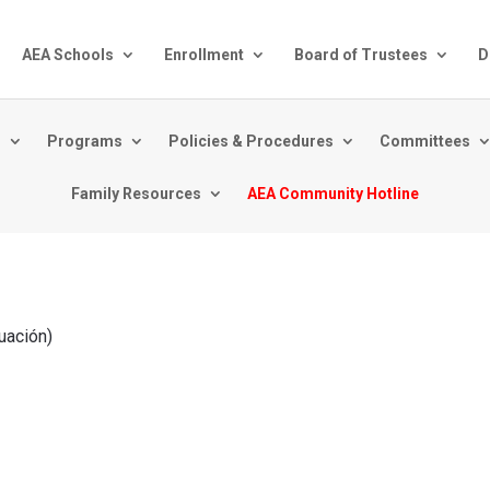
AEA Schools
Enrollment
Board of Trustees
D
s
Programs
Policies & Procedures
Committees
Family Resources
AEA Community Hotline
nuación)