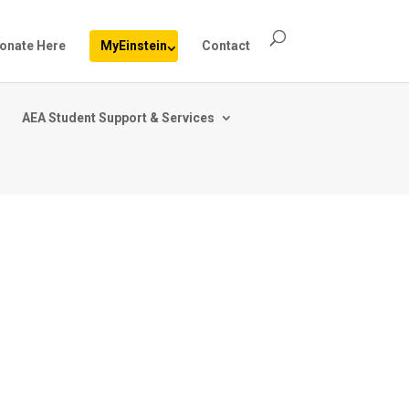
onate Here
MyEinstein
Contact
AEA Student Support & Services