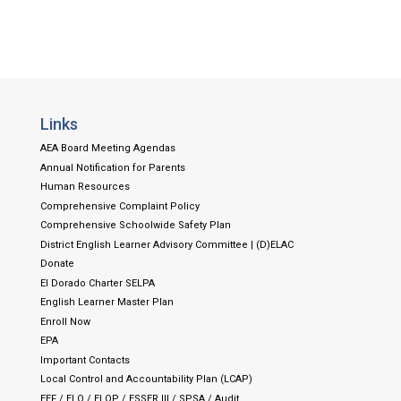
Links
AEA Board Meeting Agendas
Annual Notification for Parents
Human Resources
Comprehensive Complaint Policy
Comprehensive Schoolwide Safety Plan
District English Learner Advisory Committee | (D)ELAC
Donate
El Dorado Charter SELPA
English Learner Master Plan
Enroll Now
EPA
Important Contacts
Local Control and Accountability Plan (LCAP)
EEF / ELO / ELOP / ESSER III / SPSA / Audit