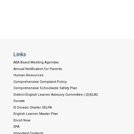
Links
AEA Board Meeting Agendas
Annual Notification for Parents
Human Resources
Comprehensive Complaint Policy
Comprehensive Schoolwide Safety Plan
District English Learner Advisory Committee | (D)ELAC
Donate
El Dorado Charter SELPA
English Learner Master Plan
Enroll Now
EPA
Important Contacts